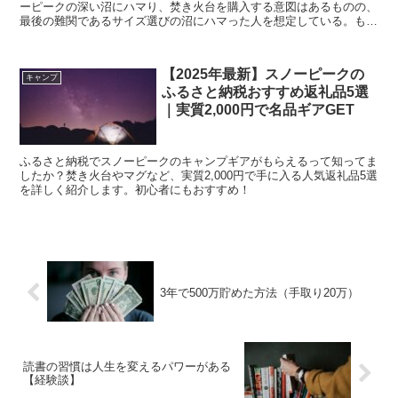
ーピークの深い沼にハマり、焚き火台を購入する意図はあるものの、
最後の難関であるサイズ選びの沼にハマった人を想定している。もち
ろん筆者も沼から出られていない。。ネットでサイズ選びの...
【2025年最新】スノーピークの
キャンプ
ふるさと納税おすすめ返礼品5選
｜実質2,000円で名品ギアGET
ふるさと納税でスノーピークのキャンプギアがもらえるって知ってま
したか？焚き火台やマグなど、実質2,000円で手に入る人気返礼品5選
を詳しく紹介します。初心者にもおすすめ！
3年で500万貯めた方法（手取り20万）
読書の習慣は人生を変えるパワーがある
【経験談】