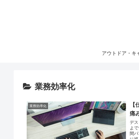
アウトドア・キ
業務効率化
【
業務効率化
痛
デス
よで
間パ
に巡