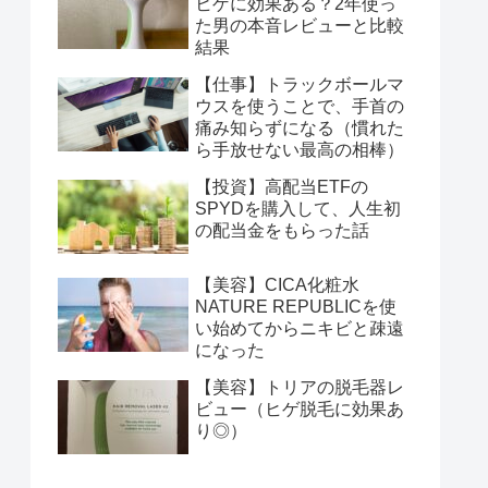
ヒゲに効果ある？2年使っ
た男の本音レビューと比較
結果
【仕事】トラックボールマ
ウスを使うことで、手首の
痛み知らずになる（慣れた
ら手放せない最高の相棒）
【投資】高配当ETFの
SPYDを購入して、人生初
の配当金をもらった話
【美容】CICA化粧水
NATURE REPUBLICを使
い始めてからニキビと疎遠
になった
【美容】トリアの脱毛器レ
ビュー（ヒゲ脱毛に効果あ
り◎）