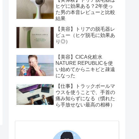
ヒゲに効果ある？2年使っ
た男の本音レビューと比較
結果
【美容】トリアの脱毛器レ
ビュー（ヒゲ脱毛に効果あ
り◎）
【美容】CICA化粧水
NATURE REPUBLICを使
い始めてからニキビと疎遠
になった
【仕事】トラックボールマ
ウスを使うことで、手首の
痛み知らずになる（慣れた
ら手放せない最高の相棒）