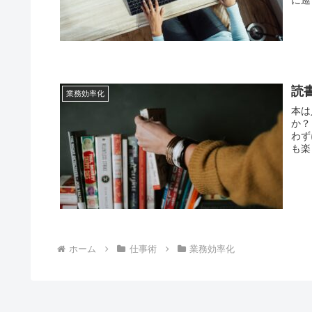
読
業務効率化
本は
か？
わず
も楽
ホーム
仕事術
業務効率化